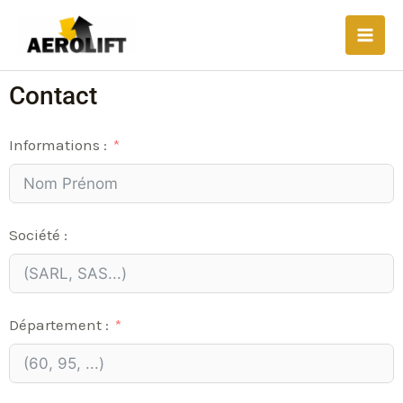
Aller
Main
au
Men
contenu
Contact
Informations :
Société :
Département :