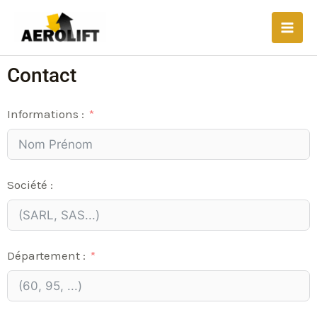
Aller
Main
au
Men
contenu
Contact
Informations :
Société :
Département :