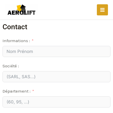
Aller
Main
au
Men
contenu
Contact
Informations :
Société :
Département :