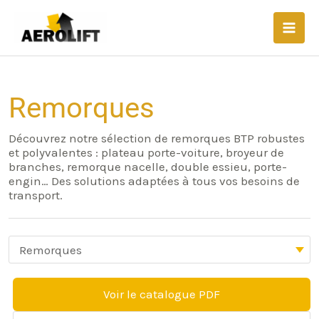
Aller
Main
au
Men
contenu
Catégorie
Filtrer
Remorques
par
Chauffeur
Découvrez notre sélection de remorques BTP robustes
et polyvalentes : plateau porte-voiture, broyeur de
branches, remorque nacelle, double essieu, porte-
engin… Des solutions adaptées à tous vos besoins de
transport.
Voir le catalogue PDF