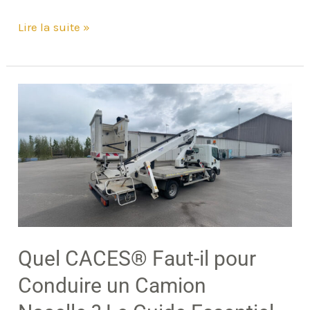
Lire la suite »
Quel
CACES®
Faut-
il
pour
Conduire
un
Camion
Quel CACES® Faut-il pour
Nacelle ?
Conduire un Camion
Le
Guide