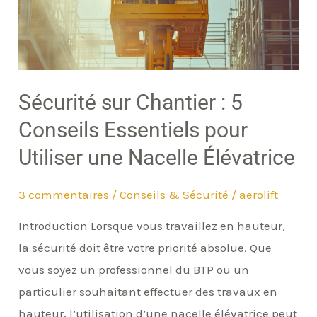
5
Conseils
Essentiels
pour
Sécurité sur Chantier : 5
Utiliser
Conseils Essentiels pour
une
Utiliser une Nacelle Élévatrice
Nacelle
Élévatrice
3 commentaires
/
Conseils & Sécurité
/
aerolift
Introduction Lorsque vous travaillez en hauteur,
la sécurité doit être votre priorité absolue. Que
vous soyez un professionnel du BTP ou un
particulier souhaitant effectuer des travaux en
hauteur, l’utilisation d’une nacelle élévatrice peut